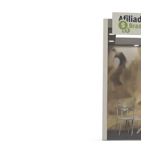
ROCINADOR
R NO
ASIL 2027!
nais para
im de 2026