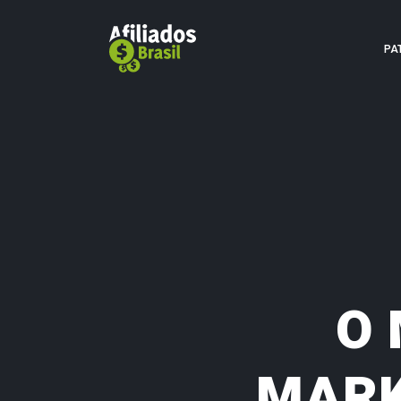
PA
O 
MARK