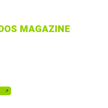
 EDIÇÃO 2026 DA
ADOS MAGAZINE
pecializada em Marketing de Afiliados
uesa, publicada desde 2013, a Afiliados
 conteúdo especializado, qualificado e
blico de afiliação.