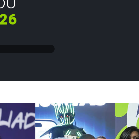
DO
026